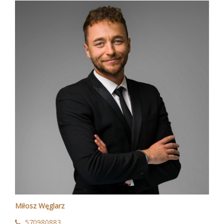
Miłosz Węglarz
570980883