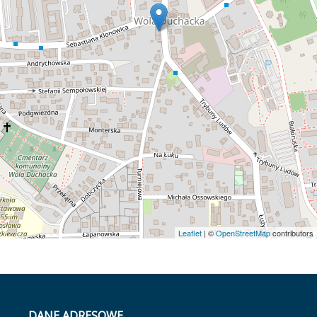
Leaflet
| ©
OpenStreetMap
contributors
DANE ADRESOWE