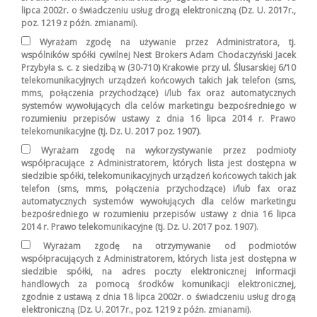
lipca 2002r. o świadczeniu usług drogą elektroniczną (Dz. U. 2017r.,
poz. 1219 z późn. zmianami).
Wyrażam zgodę na używanie przez Administratora, tj.
wspólników spółki cywilnej Nest Brokers Adam Chodaczyński Jacek
Przybyła s. c. z siedzibą w (30-710) Krakowie przy ul. Ślusarskiej 6/10
telekomunikacyjnych urządzeń końcowych takich jak telefon (sms,
mms, połączenia przychodzące) i/lub fax oraz automatycznych
systemów wywołujących dla celów marketingu bezpośredniego w
rozumieniu przepisów ustawy z dnia 16 lipca 2014 r. Prawo
telekomunikacyjne (tj. Dz. U. 2017 poz. 1907).
Wyrażam zgodę na wykorzystywanie przez podmioty
współpracujące z Administratorem, których lista jest dostępna w
siedzibie spółki, telekomunikacyjnych urządzeń końcowych takich jak
telefon (sms, mms, połączenia przychodzące) i/lub fax oraz
automatycznych systemów wywołujących dla celów marketingu
bezpośredniego w rozumieniu przepisów ustawy z dnia 16 lipca
2014 r. Prawo telekomunikacyjne (tj. Dz. U. 2017 poz. 1907).
Wyrażam zgodę na otrzymywanie od podmiotów
współpracujących z Administratorem, których lista jest dostępna w
siedzibie spółki, na adres poczty elektronicznej informacji
handlowych za pomocą środków komunikacji elektronicznej,
zgodnie z ustawą z dnia 18 lipca 2002r. o świadczeniu usług drogą
elektroniczną (Dz. U. 2017r., poz. 1219 z późn. zmianami).