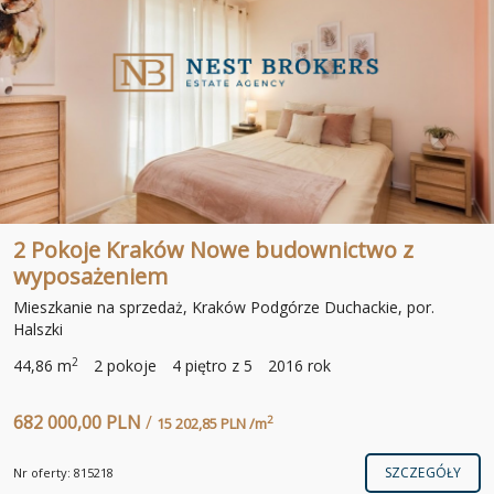
2 Pokoje Kraków Nowe budownictwo z
wyposażeniem
Mieszkanie na sprzedaż, Kraków Podgórze Duchackie, por.
Halszki
2
44,86 m
2 pokoje
4 piętro z 5
2016 rok
682 000,00 PLN
/
2
15 202,85 PLN /m
SZCZEGÓŁY
Nr oferty: 815218