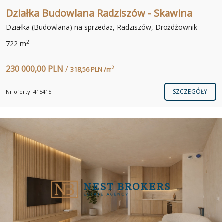
Działka Budowlana Radziszów - Skawina
Działka (Budowlana) na sprzedaż, Radziszów, Drożdżownik
2
722 m
230 000,00 PLN
/
2
318,56 PLN /m
SZCZEGÓŁY
Nr oferty: 415415