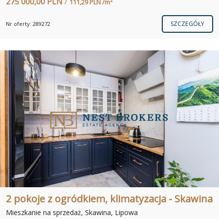
275 000,00 PLN
/
2
111,29 PLN /m
SZCZEGÓŁY
Nr oferty: 289272
2 pokoje z ogródkiem, klimatyzacja - Skawina
Mieszkanie na sprzedaż, Skawina, Lipowa