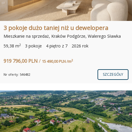
3 pokoje dużo taniej niż u dewelopera
Mieszkanie na sprzedaż, Kraków Podgórze, Walerego Sławka
2
59,38 m
3 pokoje
4 piętro z 7
2026 rok
919 796,00 PLN
/
2
15 490,00 PLN /m
SZCZEGÓŁY
Nr oferty: 546482