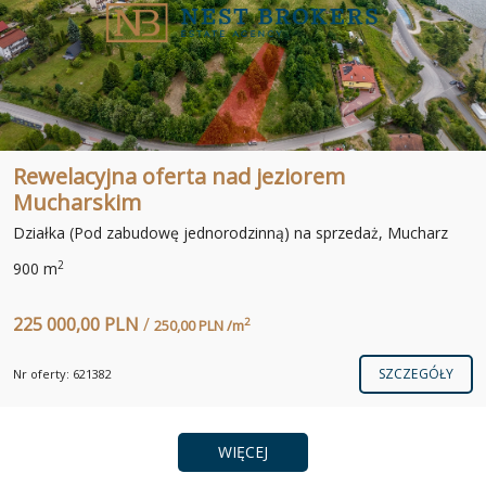
Rewelacyjna oferta nad jeziorem
Mucharskim
Działka (Pod zabudowę jednorodzinną) na sprzedaż, Mucharz
2
900 m
225 000,00 PLN
/
2
250,00 PLN /m
SZCZEGÓŁY
Nr oferty: 621382
WIĘCEJ