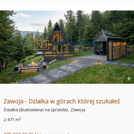
Zawoja - Działka w górach której szukałeś
Działka (Budowlana) na sprzedaż, Zawoja
2
2 471 m