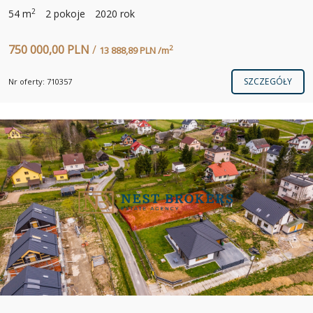
2
54 m
2 pokoje
2020 rok
750 000,00 PLN
/
2
13 888,89 PLN /m
SZCZEGÓŁY
Nr oferty: 710357