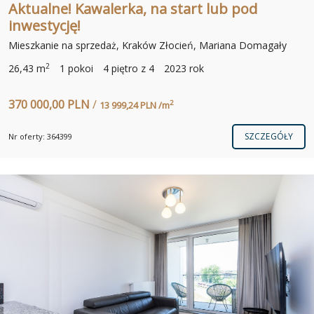
Aktualne! Kawalerka, na start lub pod
inwestycję!
Mieszkanie na sprzedaż, Kraków Złocień, Mariana Domagały
2
26,43 m
1 pokoi
4 piętro z 4
2023 rok
370 000,00 PLN
/
2
13 999,24 PLN /m
SZCZEGÓŁY
Nr oferty: 364399