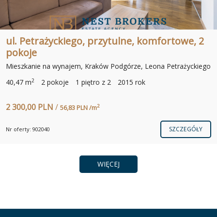
ul. Petrażyckiego, przytulne, komfortowe, 2
pokoje
Mieszkanie na wynajem, Kraków Podgórze, Leona Petrażyckiego
2
40,47 m
2 pokoje
1 piętro z 2
2015 rok
2 300,00 PLN
/
2
56,83 PLN /m
SZCZEGÓŁY
Nr oferty: 902040
WIĘCEJ