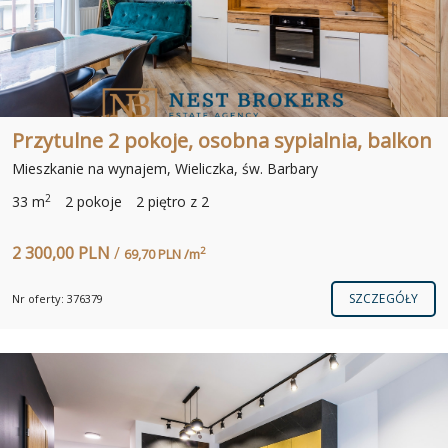
Przytulne 2 pokoje, osobna sypialnia, balkon
Mieszkanie na wynajem, Wieliczka, św. Barbary
2
33 m
2 pokoje
2 piętro z 2
2 300,00 PLN
/
2
69,70 PLN /m
SZCZEGÓŁY
Nr oferty: 376379