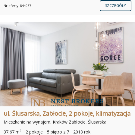
SZCZEGÓŁY
Nr oferty: 844057
ul. Ślusarska, Zabłocie, 2 pokoje, klimatyzacja
Mieszkanie na wynajem, Kraków Zabłocie, Ślusarska
2
37,67 m
2 pokoje
5 piętro z 7
2018 rok