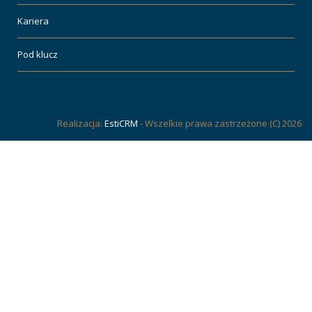
Kariera
Pod klucz
Realizacja:
EstiCRM
- Wszelkie prawa zastrzeżone (C) 2026