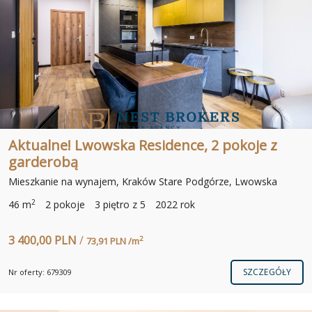
Aktualne! Lwowska Residence, 2 pokoje z
garderobą
Mieszkanie na wynajem, Kraków Stare Podgórze, Lwowska
2
46 m
2 pokoje
3 piętro z 5
2022 rok
3 400,00 PLN
/
2
73,91 PLN /m
SZCZEGÓŁY
Nr oferty: 679309