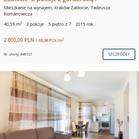
Mieszkanie na wynajem, Kraków Zabłocie, Tadeusza
Romanowicza
2
40,59 m
2 pokoje
5 piętro z 7
2015 rok
2 800,00 PLN
/
2
68,98 PLN /m
SZCZEGÓŁY
Nr oferty: 849157