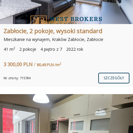
Zabłocie, 2 pokoje, wysoki standard
Mieszkanie na wynajem, Kraków Zabłocie, Zabłocie
2
41 m
2 pokoje
4 piętro z 7
2022 rok
3 300,00 PLN
/
2
80,49 PLN /m
SZCZEGÓŁY
Nr oferty: 715784