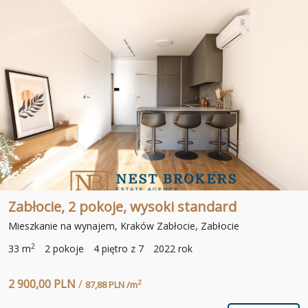
Zabłocie, 2 pokoje, wysoki standard
Mieszkanie na wynajem, Kraków Zabłocie, Zabłocie
2
33 m
2 pokoje
4 piętro z 7
2022 rok
2 900,00 PLN
/
2
87,88 PLN /m