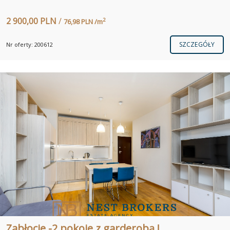
2 900,00 PLN
/
2
76,98 PLN /m
SZCZEGÓŁY
Nr oferty: 200612
Zabłocie -2 pokoje z garderobą !