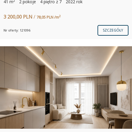
2
41 m
2 pokoje
4 piętro z 7
2022 rok
3 200,00 PLN
/
2
78,05 PLN /m
SZCZEGÓŁY
Nr oferty: 121096