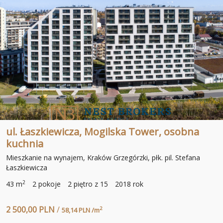
ul. Łaszkiewicza, Mogilska Tower, osobna
kuchnia
Mieszkanie na wynajem, Kraków Grzegórzki, płk. pil. Stefana
Łaszkiewicza
2
43 m
2 pokoje
2 piętro z 15
2018 rok
2 500,00 PLN
/
2
58,14 PLN /m