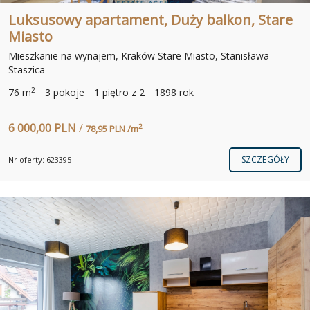
Luksusowy apartament, Duży balkon, Stare
Miasto
Mieszkanie na wynajem, Kraków Stare Miasto, Stanisława
Staszica
2
76 m
3 pokoje
1 piętro z 2
1898 rok
6 000,00 PLN
/
2
78,95 PLN /m
SZCZEGÓŁY
Nr oferty: 623395