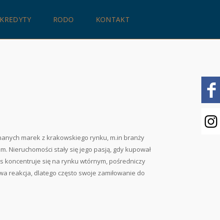
KREDYTY
RODO
KONTAKT
anych marek z krakowskiego rynku, m.in branży
em. Nieruchomości stały się jego pasją, gdy kupował
rs koncentruje się na rynku wtórnym, pośredniczy
owa reakcja, dlatego często swoje zamiłowanie do