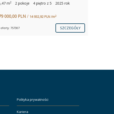
2
5,47 m
2 pokoje
4 piętro z 5
2025 rok
79 000,00 PLN
/
2
14 932,92 PLN /m
SZCZEGÓŁY
 oferty: 757307
Polityka prywatności
Kariera