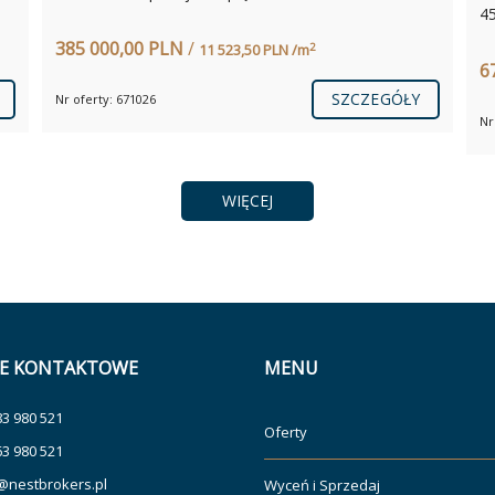
4
385 000,00 PLN
/
2
11 523,50 PLN /m
6
SZCZEGÓŁY
Nr oferty: 671026
Nr
WIĘCEJ
E KONTAKTOWE
MENU
83 980 521
Oferty
63 980 521
@nestbrokers.pl
Wyceń i Sprzedaj