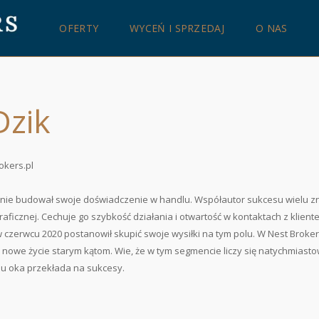
OFERTY
WYCEŃ I SPRZEDAJ
O NAS
Dzik
okers.pl
nie budował swoje doświadczenie w handlu. Współautor sukcesu wielu zn
raficznej. Cechuje go szybkość działania i otwartość w kontaktach z klient
 czerwcu 2020 postanowił skupić swoje wysiłki na tym polu. W Nest Broke
c nowe życie starym kątom. Wie, że w tym segmencie liczy się natychmiast
u oka przekłada na sukcesy.