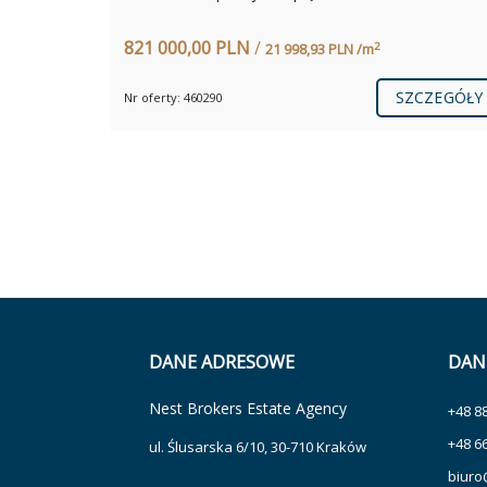
821 000,00 PLN
/
2
21 998,93 PLN /m
SZCZEGÓŁY
Nr oferty: 460290
DANE ADRESOWE
DAN
Nest Brokers Estate Agency
+48 8
+48 6
ul. Ślusarska 6/10, 30-710 Kraków
biuro