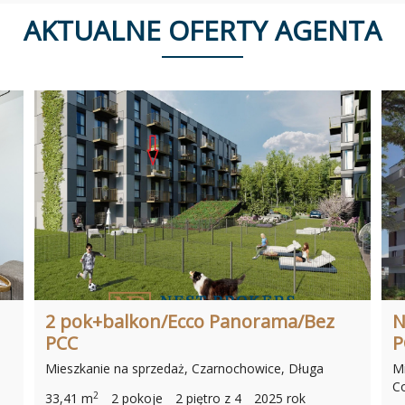
AKTUALNE OFERTY AGENTA
2 pok+balkon/Ecco Panorama/Bez
N
PCC
P
Mieszkanie na sprzedaż, Czarnochowice, Długa
Mi
C
2
33,41 m
2 pokoje
2 piętro z 4
2025 rok