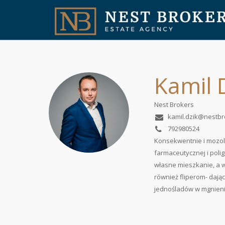
Kamil 
Nest Brokers
kamil.dzik@nestbr
792980524
Konsekwentnie i mozol
farmaceutycznej i polig
własne mieszkanie, a w
również fliperom- dają
jednośladów w mgnieni