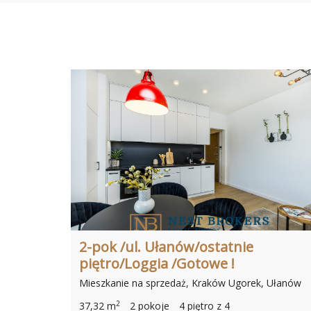
2-pok /ul. Ułanów/ostatnie
piętro/Loggia /Gotowe !
Mieszkanie na sprzedaż, Kraków Ugorek, Ułanów
2
37,32 m
2 pokoje
4 piętro z 4